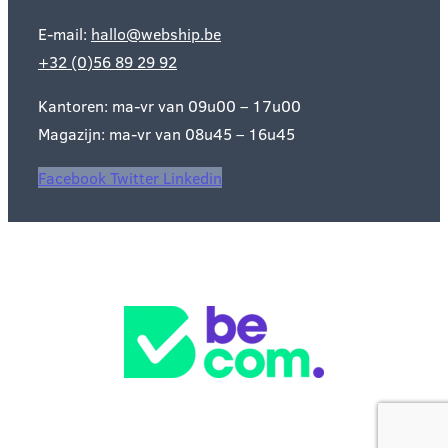
E-mail:
hallo@webship.be
+32 (0)56 89 29 92
Kantoren: ma-vr van 09u00 – 17u00
Magazijn: ma-vr van 08u45 – 16u45
Facebook
Twitter
Linkedin
Officieel BeCom partner:
Webship ®
is een geregistreerd merk van Pegatex NV – copyright ©
2023 Webship e-Fulfilment BV –
Algemene verkoopsvoorwaarden
–