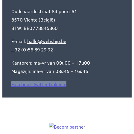
Oudenaardestraat 84 poort 61
8570 Vichte (België)
BTW: BE0778845860
E-mail:
hallo@webship.be
+32 (0)56 89 29 92
Kantoren: ma-vr van 09u00 – 17u00
Magazijn: ma-vr van 08u45 – 16u45
Facebook
Twitter
Linkedin
Officieel BeCom partner: