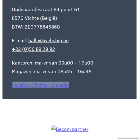
Oudenaardestraat 84 poort 61
8570 Vichte (België)
BTW: BE0778845860
E-mail:
hallo@webship.be
+32 (0)56 89 29 92
Kantoren: ma-vr van 09u00 – 17u00
Magazijn: ma-vr van 08u45 – 16u45
Facebook
Twitter
Linkedin
Officieel BeCom partner: